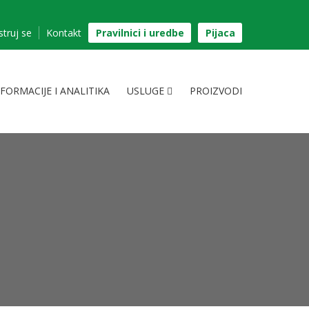
struj se
Kontakt
Pravilnici i uredbe
Pijaca
NFORMACIJE I ANALITIKA
USLUGE
PROIZVODI