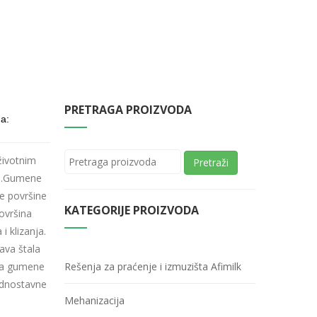
PRETRAGA PROIZVODA
da:
životnim
Pretraži
že.Gumene
ke površine
KATEGORIJE PROIZVODA
ovršina
 i klizanja.
ava štala
eba gumene
Rešenja za praćenje i izmuzišta Afimilk
jednostavne
Mehanizacija