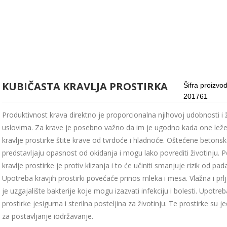
KUBIČASTA KRAVLJA PROSTIRKA
Šifra proizvo
201761
Produktivnost krava direktno je proporcionalna njihovoj udobnosti i 
uslovima. Za krave je posebno važno da im je ugodno kada one le
kravlje prostirke štite krave od tvrdoće i hladnoće. Oštećene betons
predstavljaju opasnost od okidanja i mogu lako povrediti životinju. P
kravlje prostirke je protiv klizanja i to će učiniti smanjuje rizik od pada
Upotreba kravjih prostirki povećaće prinos mleka i mesa. Vlažna i prlj
je uzgajalište bakterije koje mogu izazvati infekciju i bolesti. Upotr
prostirke jesigurna i sterilna posteljina za životinju. Te prostirke su 
za postavljanje iodržavanje.