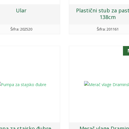
Ular
Plastični stub za pas
138cm
Šifra: 202520
Šifra: 201161
pa za stajsko đubre
Merač vlage Dramin