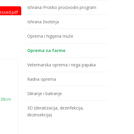
Ishrana-Protiko proizvodni program
essed.pdf
Ishrana životinja
aj proizvod?
Oprema i higijena muže
formacija:
3 51 233
Oprema za farme
Veterinarska oprema i nega papaka
Radna oprema
Siliranje i baliranje
3D (deratizacija, dezinfekcija,
dezinsekcija)