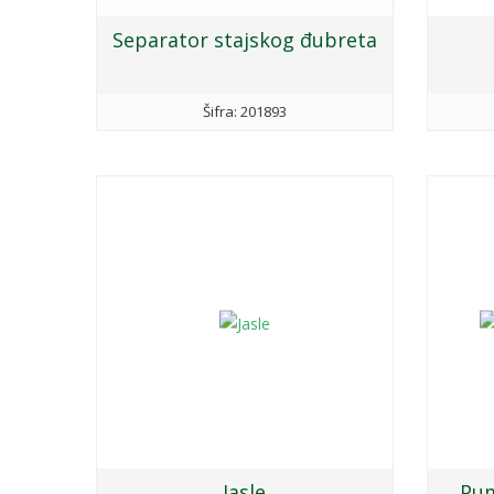
Separator stajskog đubreta
Šifra: 201893
Jasle
Pum