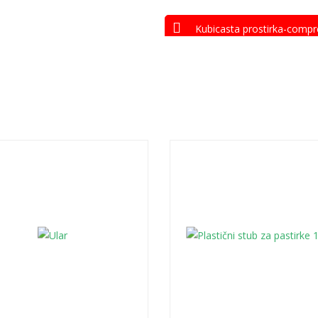
Kubicasta prostirka-compr
Interesuje te ov
Pozovite nas za više in
011 6