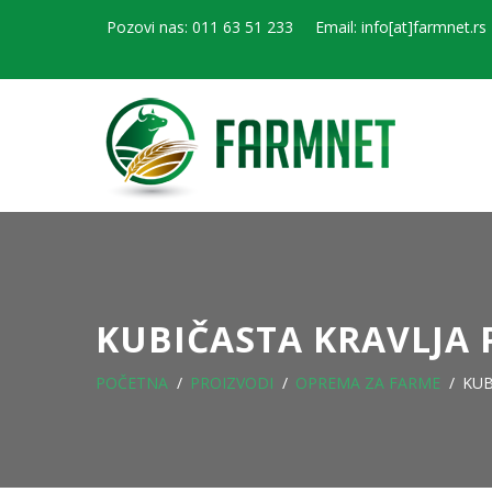
Pozovi nas: 011 63 51 233
Email: info[at]farmnet.rs
KUBIČASTA KRAVLJA 
POČETNA
PROIZVODI
OPREMA ZA FARME
KUB