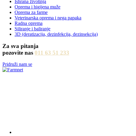
Ishrana životinja
Oprema i higijena muže
Oprema za farme
Veterinarska oprema i nega papaka
Radna oprema
Siliranje i baliranje
3D (deratizacija, dezinfekcija, dezinsekcija)
Za sva pitanja
pozovite nas
011 63 51 233
Pridruži nam se