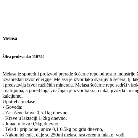
Melasa
Šifra proizvoda: 110750
Melasa je sporedni proizvod prerade šećerne repe odnosno industrije š
izvanredan izvor energije. Melasa je izvor lako svarljivih šećera, tj. la
i predstavlja izvor različitih minerala. Melasa šećerne repe sadrži vis
i natrijuma, a pored toga značajan je izvor bakra, cinka, gvožđa i man
kalcijumu.
Upotreba melase:
• Goveda:
- Zasušene krave 0,5-1kg dnevno,
- Krave u laktaciji 1-2kg dnevno,
- Junad u tovu 0,5kg dnevno,
- Telad i priplodne junice 0,1-0,5kg po grlu dnevno,
- Nakon teljenja, daje se 250ml melase rastvoren u mlakoj vodi.