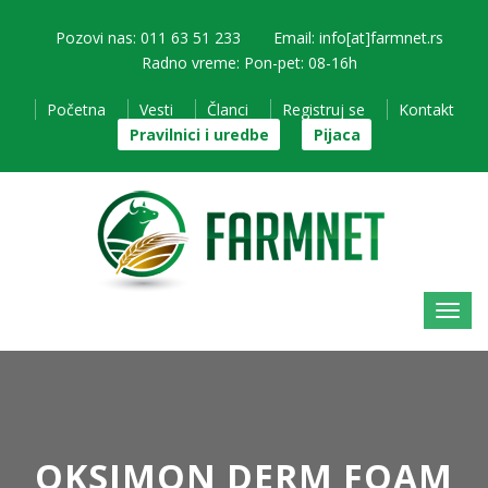
Pozovi nas: 011 63 51 233
Email: info[at]farmnet.rs
Radno vreme: Pon-pet: 08-16h
Početna
Vesti
Članci
Registruj se
Kontakt
Pravilnici i uredbe
Pijaca
OKSIMON DERM FOAM