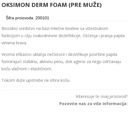
OKSIMON DERM FOAM (PRE MUŽE)
Šifra proizvoda: 200101
Biocidno sredstvo na bazi mlečne kiseline sa višestrukom
funkcijom u cilju svakodnevne dezinfekcije, čišćenja i pranja papila
vimena krava.
Veoma efikasno uklanja nečistoće i dezinfikuje površine papila
formirajući stabilnu, aktivnu penu, dok agensi za negu održavaju
kožu vlažnom i elastičnom.
Tokom duže upotrebe ne iritira kožu.
Interesuje te ovaj proizvod?
Pozovite nas za više informacija:
011 63 51 233