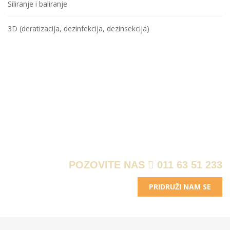
Siliranje i baliranje
3D (deratizacija, dezinfekcija, dezinsekcija)
ZA SVA PITANJA
POZOVITE NAS
011 63 51 233
PRIDRUŽI NAM SE