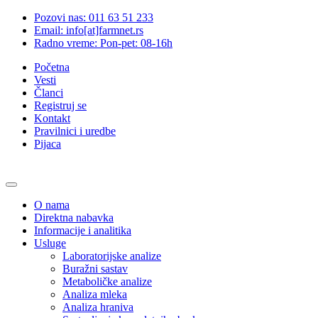
Pozovi nas: 011 63 51 233
Email: info[at]farmnet.rs
Radno vreme: Pon-pet: 08-16h
Početna
Vesti
Članci
Registruj se
Kontakt
Pravilnici i uredbe
Pijaca
O nama
Direktna nabavka
Informacije i analitika
Usluge
Laboratorijske analize
Buražni sastav
Metaboličke analize
Analiza mleka
Analiza hraniva