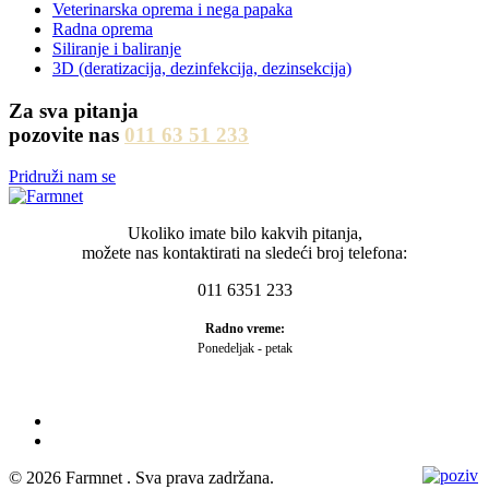
Veterinarska oprema i nega papaka
Radna oprema
Siliranje i baliranje
3D (deratizacija, dezinfekcija, dezinsekcija)
Za sva pitanja
pozovite nas
011 63 51 233
Pridruži nam se
Ukoliko imate bilo kakvih pitanja,
možete nas kontaktirati na sledeći broj telefona:
011 6351 233
Radno vreme:
Ponedeljak - petak
©
2026 Farmnet . Sva prava zadržana.