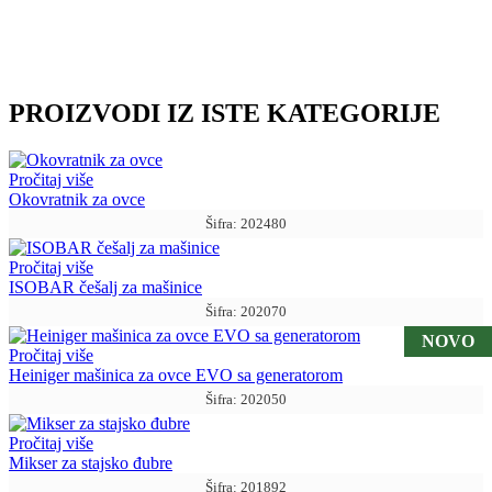
PROIZVODI IZ ISTE KATEGORIJE
Pročitaj više
Okovratnik za ovce
Šifra: 202480
Pročitaj više
ISOBAR češalj za mašinice
Šifra: 202070
NOVO
Pročitaj više
Heiniger mašinica za ovce EVO sa generatorom
Šifra: 202050
Pročitaj više
Mikser za stajsko đubre
Šifra: 201892