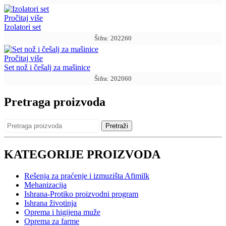
Pročitaj više
Izolatori set
Šifra: 202260
Pročitaj više
Set nož i češalj za mašinice
Šifra: 202060
Pretraga proizvoda
Pretraži
KATEGORIJE PROIZVODA
Rešenja za praćenje i izmuzišta Afimilk
Mehanizacija
Ishrana-Protiko proizvodni program
Ishrana životinja
Oprema i higijena muže
Oprema za farme