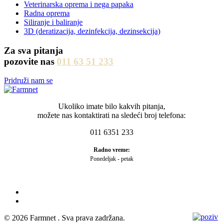
Veterinarska oprema i nega papaka
Mere opreza za bezbedno rukovanje: pogledati nalepnicu proizvoda
Radna oprema
I tabelu bezbednosnih podataka.
Siliranje i baliranje
3D (deratizacija, dezinfekcija, dezinsekcija)
Pakovanje: 500 ml.
Za sva pitanja
Interesuje te ovaj proizvod?
pozovite nas
011 63 51 233
Pozovite nas za više informacija:
011 63 51 233
Pridruži nam se
Ukoliko imate bilo kakvih pitanja,
možete nas kontaktirati na sledeći broj telefona:
011 6351 233
Radno vreme:
Ponedeljak - petak
©
2026 Farmnet . Sva prava zadržana.