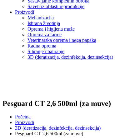
Sastavljanje kompletnih obroka
Saveti iz oblasti reprodukcije
Proizvodi
Mehanizacija
Ishrana životinja
Oprema i higijena muže
Oprema za farme
Veterinarska oprema i nega papaka
Radna oprema
Siliranje i baliranje
3D (deratizacija, dezinfekcija, dezinsekcija)
Pesguard CT 2,6 500ml (za muve)
Početna
Proizvodi
3D (deratizacija, dezinfekcija, dezinsekcija)
Pesguard CT 2,6 500ml (za muve)