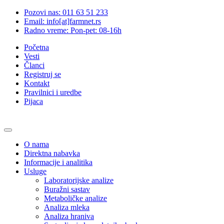
Pozovi nas: 011 63 51 233
Email: info[at]farmnet.rs
Radno vreme: Pon-pet: 08-16h
Početna
Vesti
Članci
Registruj se
Kontakt
Pravilnici i uredbe
Pijaca
O nama
Direktna nabavka
Informacije i analitika
Usluge
Laboratorijske analize
Buražni sastav
Metaboličke analize
Analiza mleka
Analiza hraniva