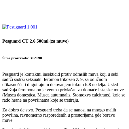
Pesguard CT 2,6 500ml (za muve)
Šifra proizvoda: 312190
Pesguard je kontaktni insekticid protiv odraslih muva koji u sebi
sadrži sadrži seksualni feromon trikozen Z-9, sa odličnom
efikasnošću i dugotrajnim delovanjem tokom 6-8 nedelja. Usled
sadržaja feromona on je veoma privlačan za domaće i stajske muve
(Musca domestica, Musca autumnalis, Stomoxys calcitrans), koje se
rado hrane na površinama koje se tretiraju.
Za dobro dejstvo, Pesguard treba da se nanosi na mnogo malih
površina, ravnomerno raspoređenih u prostorijama gde borave
muve.