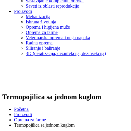
Sastavljanje kompletnih obroka
Saveti iz oblasti reprodukcije
Proizvodi
Mehanizacija
Ishrana životinja
Oprema i higijena muže
Oprema za farme
Veterinarska oprema i nega papaka
Radna oprema
Siliranje i baliranje
3D (deratizacija, dezinfekcija, dezinsekcija)
Termopojilica sa jednom kuglom
Početna
Proizvodi
Oprema za farme
Termopojilica sa jednom kuglom