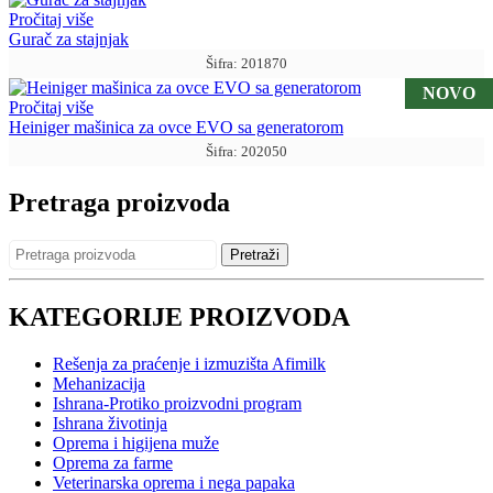
Pročitaj više
Gurač za stajnjak
Šifra: 201870
NOVO
Pročitaj više
Heiniger mašinica za ovce EVO sa generatorom
Šifra: 202050
Pretraga proizvoda
Pretraži
KATEGORIJE PROIZVODA
Rešenja za praćenje i izmuzišta Afimilk
Mehanizacija
Ishrana-Protiko proizvodni program
Ishrana životinja
Oprema i higijena muže
Oprema za farme
Veterinarska oprema i nega papaka