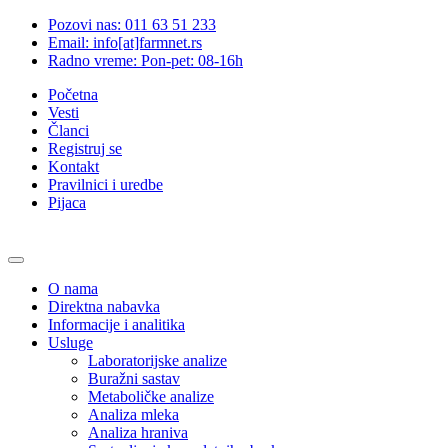
Pozovi nas: 011 63 51 233
Email: info[at]farmnet.rs
Radno vreme: Pon-pet: 08-16h
Početna
Vesti
Članci
Registruj se
Kontakt
Pravilnici i uredbe
Pijaca
O nama
Direktna nabavka
Informacije i analitika
Usluge
Laboratorijske analize
Buražni sastav
Metaboličke analize
Analiza mleka
Analiza hraniva