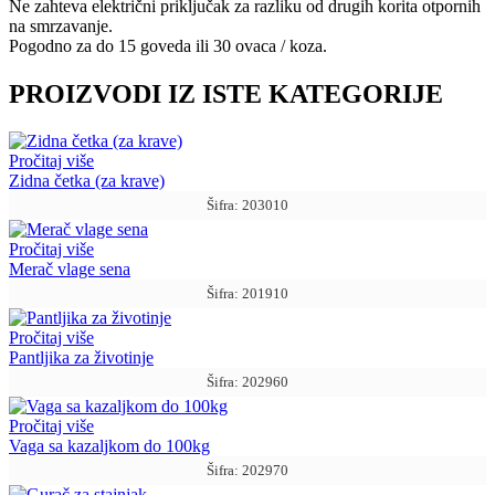
Ne zahteva električni priključak za razliku od drugih korita otpornih
na smrzavanje.
Pogodno za do 15 goveda ili 30 ovaca / koza.
Održava vodu hladnom u toplim uslovima.
PROIZVODI IZ ISTE KATEGORIJE
Kapacitet 25L
Pročitaj više
Zidna četka (za krave)
Interesuje te ovaj proizvod?
Šifra: 203010
Pozovite nas za više informacija:
011 63 51 233
Pročitaj više
Merač vlage sena
Šifra: 201910
Pročitaj više
Pantljika za životinje
Šifra: 202960
Pročitaj više
Vaga sa kazaljkom do 100kg
Šifra: 202970