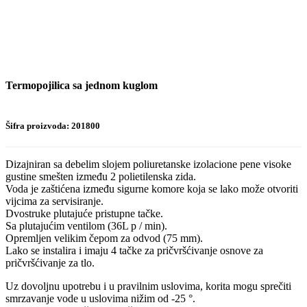
Termopojilica sa jednom kuglom
Šifra proizvoda: 201800
Dizajniran sa debelim slojem poliuretanske izolacione pene visoke
gustine smešten između 2 polietilenska zida.
Voda je zaštićena između sigurne komore koja se lako može otvoriti
vijcima za servisiranje.
Dvostruke plutajuće pristupne tačke.
Sa plutajućim ventilom (36L p / min).
Opremljen velikim čepom za odvod (75 mm).
Lako se instalira i imaju 4 tačke za pričvršćivanje osnove za
pričvršćivanje za tlo.
Uz dovoljnu upotrebu i u pravilnim uslovima, korita mogu sprečiti
smrzavanje vode u uslovima nižim od -25 °.