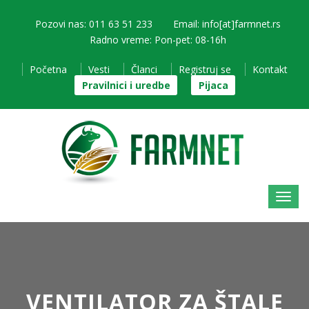
Pozovi nas: 011 63 51 233
Email: info[at]farmnet.rs
Radno vreme: Pon-pet: 08-16h
Početna
Vesti
Članci
Registruj se
Kontakt
Pravilnici i uredbe
Pijaca
VENTILATOR ZA ŠTALE