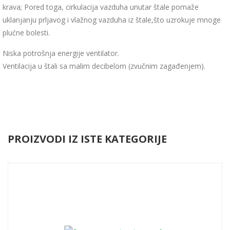
krava; Pored toga, cirkulacija vazduha unutar štale pomaže
uklanjanju prljavog i vlažnog vazduha iz štale,što uzrokuje mnoge
plućne bolesti.
Niska potrošnja energije ventilator.
Ventilacija u štali sa malim decibelom (zvučnim zagađenjem).
Interesuje te ovaj proizvod?
PROIZVODI IZ ISTE KATEGORIJE
Pozovite nas za više informacija:
011 63 51 233