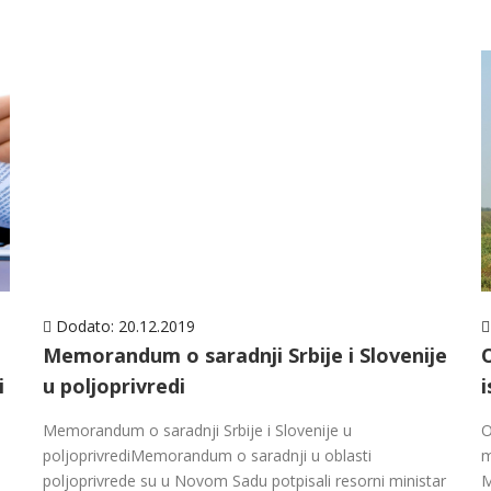
Dodato:
20.12.2019
Memorandum o saradnji Srbije i Slovenije
i
u poljoprivredi
i
Memorandum o saradnji Srbije i Slovenije u
O
poljoprivrediMemorandum o saradnji u oblasti
m
poljoprivrede su u Novom Sadu potpisali resorni ministar
M