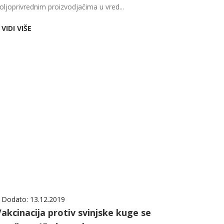
oljoprivrednim proizvodjačima u vred...
VIDI VIŠE
Dodato:
13.12.2019
akcinacija protiv svinjske kuge se