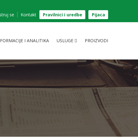
struj se
Kontakt
Pravilnici i uredbe
Pijaca
NFORMACIJE I ANALITIKA
USLUGE
PROIZVODI