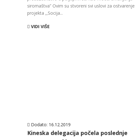
siromaštva” Ovim su stvoreni svi uslovi za ostvarenje
projekta ,,Socija...
VIDI VIŠE
Dodato:
16.12.2019
Kineska delegacija počela poslednje