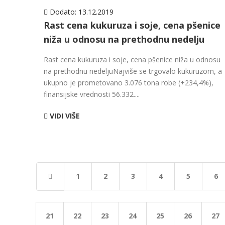
Dodato:
13.12.2019
Rast cena kukuruza i soje, cena pšenice
niža u odnosu na prethodnu nedelju
Rast cena kukuruza i soje, cena pšenice niža u odnosu
na prethodnu nedeljuNajviše se trgovalo kukuruzom, a
ukupno je prometovano 3.076 tona robe (+234,4%),
finansijske vrednosti 56.332....
VIDI VIŠE
1
2
3
4
5
6
21
22
23
24
25
26
27