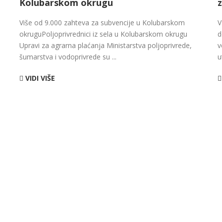
Kolubarskom okrugu
Više od 9.000 zahteva za subvencije u Kolubarskom
V
okruguPoljoprivrednici iz sela u Kolubarskom okrugu
d
Upravi za agrarna plaćanja Ministarstva poljoprivrede,
v
šumarstva i vodoprivrede su ...
u
VIDI VIŠE