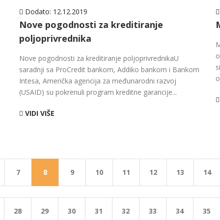
Dodato:
12.12.2019
Nove pogodnosti za kreditiranje
poljoprivrednika
M
o
Nove pogodnosti za kreditiranje poljoprivrednikaU
s
saradnji sa ProCredit bankom, Addiko bankom i Bankom
o
Intesa, Američka agencija za međunarodni razvoj
(USAID) su pokrenuli program kreditne garancije...
VIDI VIŠE
7
8
9
10
11
12
13
14
28
29
30
31
32
33
34
35