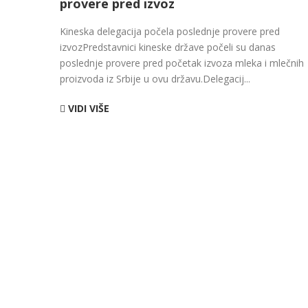
provere pred izvoz
Kineska delegacija počela poslednje provere pred
izvozPredstavnici kineske države počeli su danas
poslednje provere pred početak izvoza mleka i mlečnih
proizvoda iz Srbije u ovu državu.Delegacij...
VIDI VIŠE