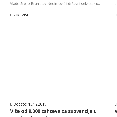
Vlade Srbije Branislav Nedimović i državni sekretar u...
p
VIDI VIŠE
Dodato:
15.12.2019
Više od 9.000 zahteva za subvencije u
V