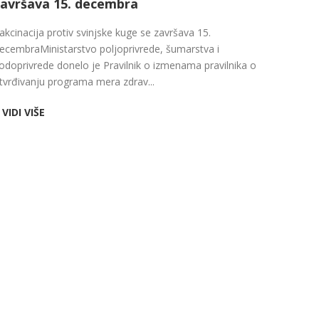
završava 15. decembra
akcinacija protiv svinjske kuge se završava 15.
ecembraMinistarstvo poljoprivrede, šumarstva i
odoprivrede donelo je Pravilnik o izmenama pravilnika o
tvrđivanju programa mera zdrav...
VIDI VIŠE