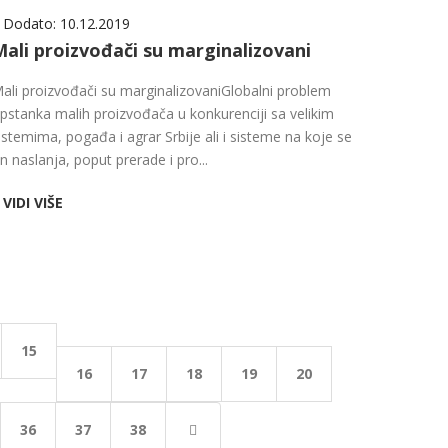
Dodato:
10.12.2019
Mali proizvođači su marginalizovani
ali proizvođači su marginalizovaniGlobalni problem
pstanka malih proizvođača u konkurenciji sa velikim
istemima, pogađa i agrar Srbije ali i sisteme na koje se
n naslanja, poput prerade i pro...
VIDI VIŠE
15
16
17
18
19
20
36
37
38