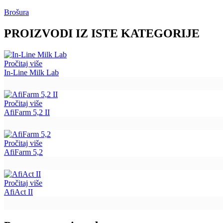
Brošura
PROIZVODI IZ ISTE KATEGORIJE
Pročitaj više
In-Line Milk Lab
Pročitaj više
AfiFarm 5,2 II
Pročitaj više
AfiFarm 5,2
Pročitaj više
AfiAct II