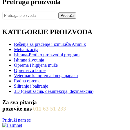
Pretraga proizvoda
Pretraži
KATEGORIJE PROIZVODA
Rešenja za praćenje i izmuzišta Afimilk
Mehanizacija
Ishrana-Protiko proizvodni program
Ishrana životinja
Oprema i higijena muže
Oprema za farme
Veterinarska oprema i nega papaka
Radna oprema
Siliranje i baliranje
3D (deratizacija, dezinfekcija, dezinsekcija)
Za sva pitanja
pozovite nas
011 63 51 233
Pridruži nam se