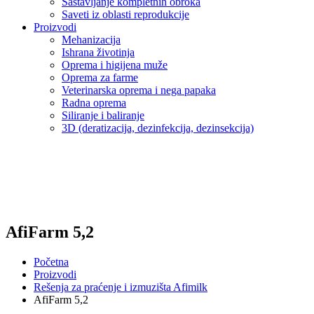
Sastavljanje kompletnih obroka
Saveti iz oblasti reprodukcije
Proizvodi
Mehanizacija
Ishrana životinja
Oprema i higijena muže
Oprema za farme
Veterinarska oprema i nega papaka
Radna oprema
Siliranje i baliranje
3D (deratizacija, dezinfekcija, dezinsekcija)
AfiFarm 5,2
Početna
Proizvodi
Rešenja za praćenje i izmuzišta Afimilk
AfiFarm 5,2