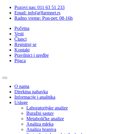
Pozovi nas: 011 63 51 233
Email: info[at]farmnet.rs
Radno vreme: Pon-pet: 08-16h
Početna
Vesti
Članci
Registruj se
Kontakt
Pravilnici i uredbe
Pijaca
O nama
Direktna nabavka
Informacije i analitika
Usluge
Laboratorijske analize
Buražni sastav
Metaboličke analize
Analiza mleka
Analiza hraniva