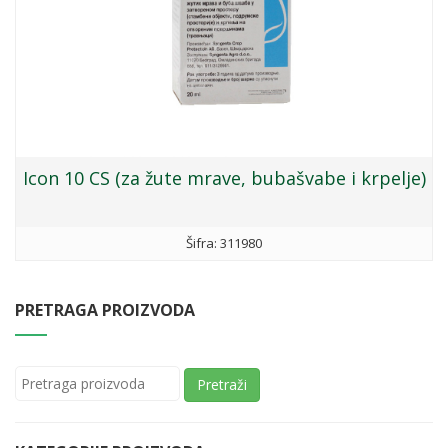
Icon 10 CS (za žute mrave, bubašvabe i krpelje)
Šifra: 311980
PRETRAGA PROIZVODA
Pretraži