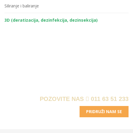
Siliranje i baliranje
3D (deratizacija, dezinfekcija, dezinsekcija)
ZA SVA PITANJA
POZOVITE NAS
011 63 51 233
PRIDRUŽI NAM SE