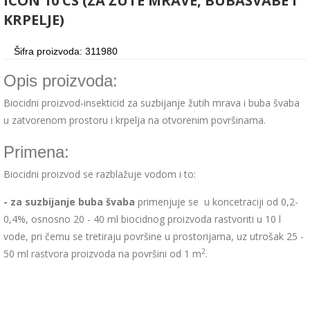
ICON 10 CS (ZA ŽUTE MRAVE, BUBAŠVABE I
KRPELJE)
Šifra proizvoda: 311980
Opis proizvoda:
Biocidni proizvod-insekticid za suzbijanje žutih mrava i buba švaba
u zatvorenom prostoru i krpelja na otvorenim površinama.
Primena:
Biocidni proizvod se razblažuje vodom i to:
- za suzbijanje buba švaba
primenjuje se u koncetraciji od 0,2-
0,4%, osnosno 20 - 40 ml biocidnog proizvoda rastvoriti u 10 l
vode, pri čemu se tretiraju površine u prostorijama, uz utrošak 25 -
2
50 ml rastvora proizvoda na površini od 1 m
.
- za suzbijanje žutih mrava
primenjuje se u koncentraciji 0,4%,
odnosno 40 ml biocidnog proizvoda rastvoriti u 10 l vode, pri čemu