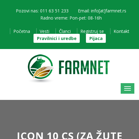
Pozovi nas: 011 63 51 233
Email: info[at]farmnet.rs
Radno vreme: Pon-pet: 08-16h
Početna
Vesti
Članci
Registruj se
Kontakt
Pravilnici i uredbe
Pijaca
ICON 10 CS (ZA ŽUTE