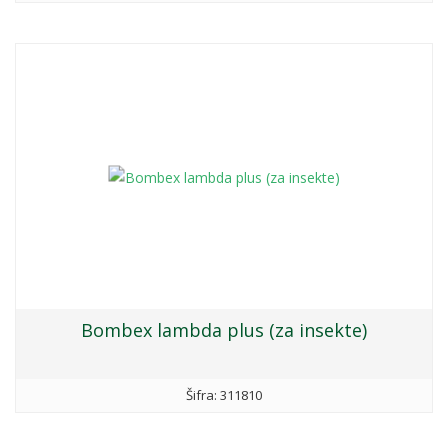
prostorije) i krpelja (
Ixodidae sp.
) na otvorenim površinama.
Aktivna supstanca:
- 10,0 % lambda-cihalotrin (CAS br. 91465-08-6)
Pakovanje: 20 ml.
Interesuje te ovaj proizvod?
Pozovite nas za više informacija:
011 63 51 233
Bombex lambda plus (za insekte)
Šifra: 311810