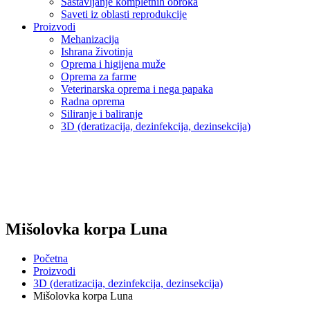
Sastavljanje kompletnih obroka
Saveti iz oblasti reprodukcije
Proizvodi
Mehanizacija
Ishrana životinja
Oprema i higijena muže
Oprema za farme
Veterinarska oprema i nega papaka
Radna oprema
Siliranje i baliranje
3D (deratizacija, dezinfekcija, dezinsekcija)
Mišolovka korpa Luna
Početna
Proizvodi
3D (deratizacija, dezinfekcija, dezinsekcija)
Mišolovka korpa Luna