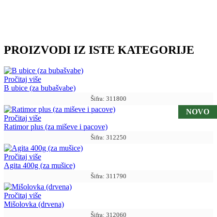
PROIZVODI IZ ISTE KATEGORIJE
Pročitaj više
B ubice (za bubašvabe)
Šifra: 311800
NOVO
Pročitaj više
Ratimor plus (za miševe i pacove)
Šifra: 312250
Pročitaj više
Agita 400g (za mušice)
Šifra: 311790
Pročitaj više
Mišolovka (drvena)
Šifra: 312060