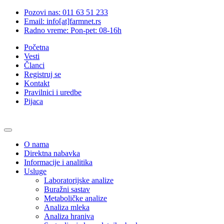
Pozovi nas: 011 63 51 233
Email: info[at]farmnet.rs
Radno vreme: Pon-pet: 08-16h
Početna
Vesti
Članci
Registruj se
Kontakt
Pravilnici i uredbe
Pijaca
O nama
Direktna nabavka
Informacije i analitika
Usluge
Laboratorijske analize
Buražni sastav
Metaboličke analize
Analiza mleka
Analiza hraniva