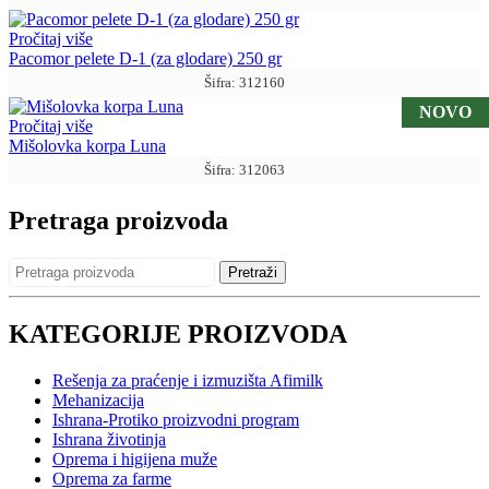
Pročitaj više
Pacomor pelete D-1 (za glodare) 250 gr
Šifra: 312160
NOVO
Pročitaj više
Mišolovka korpa Luna
Šifra: 312063
Pretraga proizvoda
Pretraži
KATEGORIJE PROIZVODA
Rešenja za praćenje i izmuzišta Afimilk
Mehanizacija
Ishrana-Protiko proizvodni program
Ishrana životinja
Oprema i higijena muže
Oprema za farme