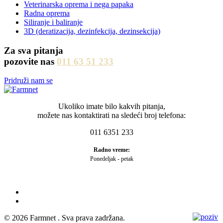
Veterinarska oprema i nega papaka
Radna oprema
Siliranje i baliranje
3D (deratizacija, dezinfekcija, dezinsekcija)
Za sva pitanja
pozovite nas
011 63 51 233
Pridruži nam se
Ukoliko imate bilo kakvih pitanja,
možete nas kontaktirati na sledeći broj telefona:
011 6351 233
Radno vreme:
Ponedeljak - petak
©
2026 Farmnet . Sva prava zadržana.